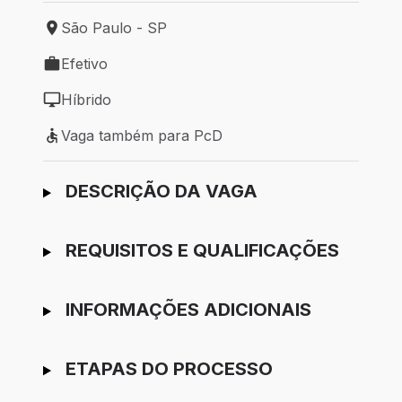
São Paulo - SP
Local de trabalho: São Paulo - SP
Efetivo
Tipo de vaga: Efetivo
Híbrido
Modelo de trabalho: Híbrido
Vaga também para PcD
Vaga também para PcD
Ir para candidatura
DESCRIÇÃO DA VAGA
REQUISITOS E QUALIFICAÇÕES
INFORMAÇÕES ADICIONAIS
ETAPAS DO PROCESSO